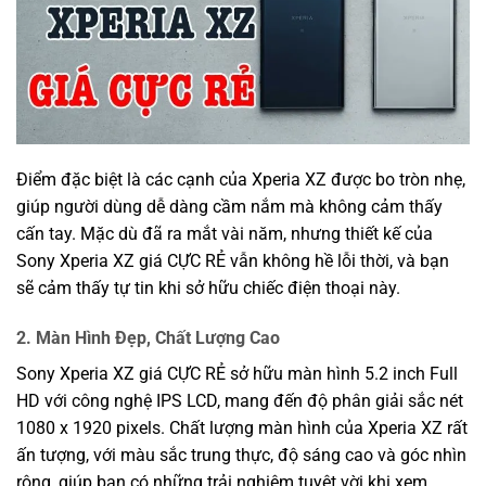
Điểm đặc biệt là các cạnh của Xperia XZ được bo tròn nhẹ,
giúp người dùng dễ dàng cầm nắm mà không cảm thấy
cấn tay. Mặc dù đã ra mắt vài năm, nhưng thiết kế của
Sony Xperia XZ giá CỰC RẺ vẫn không hề lỗi thời, và bạn
sẽ cảm thấy tự tin khi sở hữu chiếc điện thoại này.
2. Màn Hình Đẹp, Chất Lượng Cao
Sony Xperia XZ giá CỰC RẺ sở hữu màn hình 5.2 inch Full
HD với công nghệ IPS LCD, mang đến độ phân giải sắc nét
1080 x 1920 pixels. Chất lượng màn hình của Xperia XZ rất
ấn tượng, với màu sắc trung thực, độ sáng cao và góc nhìn
rộng, giúp bạn có những trải nghiệm tuyệt vời khi xem