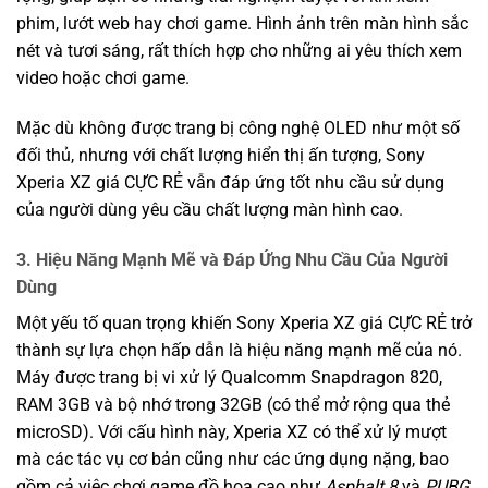
phim, lướt web hay chơi game. Hình ảnh trên màn hình sắc
nét và tươi sáng, rất thích hợp cho những ai yêu thích xem
video hoặc chơi game.
Mặc dù không được trang bị công nghệ OLED như một số
đối thủ, nhưng với chất lượng hiển thị ấn tượng, Sony
Xperia XZ giá CỰC RẺ vẫn đáp ứng tốt nhu cầu sử dụng
của người dùng yêu cầu chất lượng màn hình cao.
3. Hiệu Năng Mạnh Mẽ và Đáp Ứng Nhu Cầu Của Người
Dùng
Một yếu tố quan trọng khiến Sony Xperia XZ giá CỰC RẺ trở
thành sự lựa chọn hấp dẫn là hiệu năng mạnh mẽ của nó.
Máy được trang bị vi xử lý Qualcomm Snapdragon 820,
RAM 3GB và bộ nhớ trong 32GB (có thể mở rộng qua thẻ
microSD). Với cấu hình này, Xperia XZ có thể xử lý mượt
mà các tác vụ cơ bản cũng như các ứng dụng nặng, bao
gồm cả việc chơi game đồ họa cao như
Asphalt 8
và
PUBG