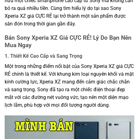
hữu một chiếc smartphone cao cấp từ Sony mà không cần
bỏ ra quá nhiều tiền. Cùng tìm hiểu lý do tại sao Sony
Xperia XZ giá CỰC RẺ lại trở thành một sản phẩm được
săn đón trong thời gian gần đây.
Bán Sony Xperia XZ Giá CỰC RẺ! Lý Do Bạn Nên
Mua Ngay
1. Thiết Kế Cao Cấp và Sang Trọng
Một trong những điểm nổi bật của Sony Xperia XZ giá CỰC
RẺ chính là thiết kế. Với khung kim loại nguyên khối và mặt
kính cường lực, Xperia XZ mang đến cảm giác chắc chắn
và sang trọng. Sony đã tạo ra một chiếc điện thoại đẹp
mắt với các đường nét vuông vức, tạo nên một diện mạo
lịch lãm, phù hợp với mọi đối tượng người dùng.