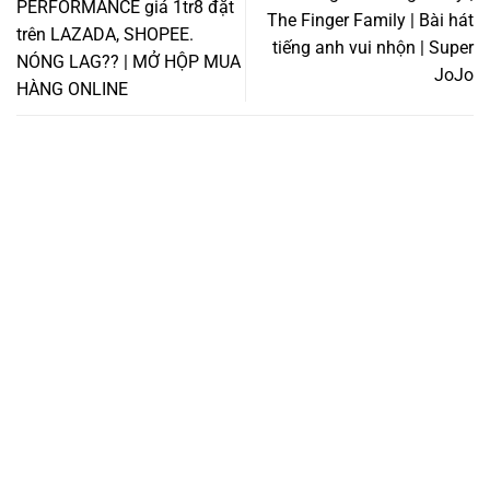
PERFORMANCE giá 1tr8 đặt
The Finger Family | Bài hát
trên LAZADA, SHOPEE.
tiếng anh vui nhộn | Super
NÓNG LAG?? | MỞ HỘP MUA
JoJo
HÀNG ONLINE