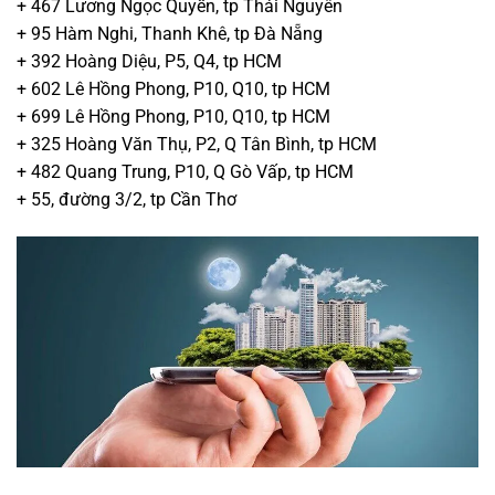
+ 467 Lương Ngọc Quyến, tp Thái Nguyên
+ 95 Hàm Nghi, Thanh Khê, tp Đà Nẵng
+ 392 Hoàng Diệu, P5, Q4, tp HCM
+ 602 Lê Hồng Phong, P10, Q10, tp HCM
+ 699 Lê Hồng Phong, P10, Q10, tp HCM
+ 325 Hoàng Văn Thụ, P2, Q Tân Bình, tp HCM
+ 482 Quang Trung, P10, Q Gò Vấp, tp HCM
+ 55, đường 3/2, tp Cần Thơ