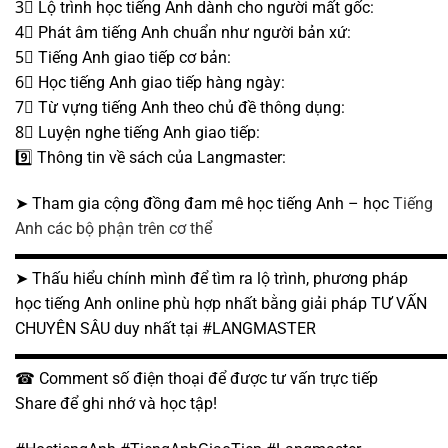
3⃣ Lộ trình học tiếng Anh dành cho người mất gốc:
4⃣ Phát âm tiếng Anh chuẩn như người bản xứ:
5⃣ Tiếng Anh giao tiếp cơ bản:
6⃣ Học tiếng Anh giao tiếp hàng ngày:
7⃣ Từ vựng tiếng Anh theo chủ đề thông dụng:
8⃣ Luyện nghe tiếng Anh giao tiếp:
9️⃣ Thông tin về sách của Langmaster:
➤ Tham gia cộng đồng đam mê học tiếng Anh – học
Tiếng
Anh các bộ phận trên cơ thể
▬▬▬▬▬▬▬▬▬▬▬▬▬▬▬▬▬▬▬▬▬▬▬▬▬▬▬
➤ Thấu hiểu chính mình để tìm ra lộ trình, phương pháp
học tiếng Anh online phù hợp nhất bằng giải pháp TƯ VẤN
CHUYÊN SÂU duy nhất tại #LANGMASTER
▬▬▬▬▬▬▬▬▬▬▬▬▬▬▬▬▬▬▬▬▬▬▬▬▬▬▬
☎ Comment số điện thoại để được tư vấn trực tiếp
Share để ghi nhớ và học tập!