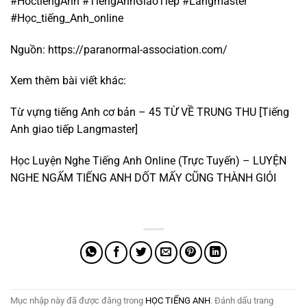
#HoctiengAnh #TiengAnhGiaoTiep #Langmaster
#Học_tiếng_Anh_online
Nguồn:
https://paranormal-association.com/
Xem thêm bài viết khác:
Từ vựng tiếng Anh cơ bản – 45 TỪ VỀ TRUNG THU [Tiếng
Anh giao tiếp Langmaster]
Học Luyện Nghe Tiếng Anh Online (Trực Tuyến) – LUYỆN
NGHE NGẤM TIẾNG ANH DỐT MẤY CŨNG THÀNH GIỎI
Mục nhập này đã được đăng trong
HỌC TIẾNG ANH
. Đánh dấu trang