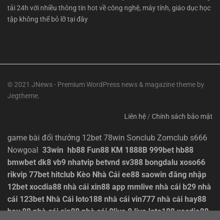
tải 24h với nhiều thông tin hot về công nghệ, máy tính, giáo dục học
tập không thể bỏ lỡ tại đây
© 2021 JNews - Premium WordPress news & magazine theme by
Jegtheme.
Liên hệ
/
Chính sách bảo mật
game bài đổi thưởng
12bet
78win
Sonclub
Zomclub
s666
Nowgoal
33win
hb88
Fun88
KM 1888B
999bet
hb88
bmwbet
dk8
vb9
nhatvip
betvnd
sv388
bongdalu
xoso66
rikvip
77bet
hitclub
Kèo Nhà Cái
ee88
saowin
đăng nhập
12bet
xocdia88
nhà cái xin88
app mmlive
nhà cái b29
nhà
cái 123bet
Nhà Cái loto188
nhà cái vin777
nhà cái hay88
hay 88
nhà cái sin88
nhà cái 8live
8 live
loto188
xocdia88