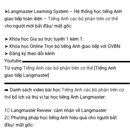
➤Langmaster Learning System – Hệ thống học tiếng Anh
giao tiếp toàn diện –
Tiếng Anh các bộ phận trên cơ thể
v
ho người mới bắt đầu/ mất gốc:
➤ Khóa học Gia sư trực tuyến 1 kèm 1:
➤ Khóa học Online Trọn bộ tiếng Anh giao tiếp với GVBN:
➤ Đăng ký theo dõi kênh
Youtube:▬▬▬▬▬▬▬▬▬▬▬▬▬▬▬▬▬▬▬▬▬▬
Từ vựng
Tiếng Anh các bộ phận trên cơ thể
[Tiếng Anh
giao tiếp Langmaster]
▬▬▬▬▬▬▬▬▬▬▬▬▬▬▬▬▬▬▬▬▬▬▬▬▬▬▬
➡️ Danh sách video bài học
Tiếng Anh các bộ phận trên cơ
thể
bổ ích và thú vị tại học tiếng Anh Langmaster:
1⃣ Langmaster Review: cảm nhận về Langmaster:
2⃣ Phương pháp học tiếng Anh hiệu quả cho người bắt
đầu/ mất gốc: