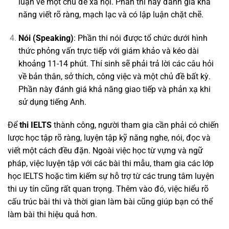
luận về một chủ đề xã hội. Phần thi này đánh giá khả
năng viết rõ ràng, mạch lạc và có lập luận chặt chẽ.
Nói (Speaking)
: Phần thi nói được tổ chức dưới hình
thức phỏng vấn trực tiếp với giám khảo và kéo dài
khoảng 11-14 phút. Thí sinh sẽ phải trả lời các câu hỏi
về bản thân, sở thích, công việc và một chủ đề bất kỳ.
Phần này đánh giá khả năng giao tiếp và phản xạ khi
sử dụng tiếng Anh.
Để
thi IELTS
thành công, người tham gia cần phải có chiến
lược học tập rõ ràng, luyện tập kỹ năng nghe, nói, đọc và
viết một cách đều đặn. Ngoài việc học từ vựng và ngữ
pháp, việc luyện tập với các bài thi mẫu, tham gia các lớp
học IELTS hoặc tìm kiếm sự hỗ trợ từ các trung tâm luyện
thi uy tín cũng rất quan trọng. Thêm vào đó, việc hiểu rõ
cấu trúc bài thi và thời gian làm bài cũng giúp bạn có thể
làm bài thi hiệu quả hơn.