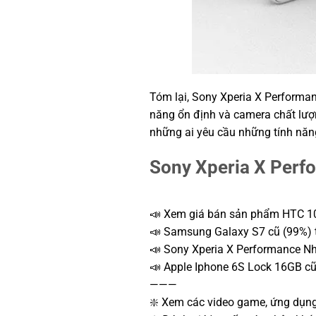
Tóm lại, Sony Xperia X Performan
năng ổn định và camera chất lượ
những ai yêu cầu những tính năng 
Sony Xperia X Perf
📣 Xem giá bán sản phẩm HTC 10
📣 Samsung Galaxy S7 cũ (99%) t
📣 Sony Xperia X Performance Nh
📣 Apple Iphone 6S Lock 16GB cũ
———
❇️ Xem các video game, ứng dụn