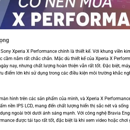
rọng
ny Xperia X Performance chính là thiết kế. Với khung viền kim
c cầm nắm rất chắc chắn. Mặc dù thiết kế của Xperia X Perfo
 ngày nay, nhưng chất lượng hoàn thiện vẫn rất tốt. Đặc biệt, m
ưu điểm lớn khi sử dụng trong các điều kiện môi trường khắc ngh
 màn hình trên các sản phẩm của mình, và Xperia X Performance
 tấm nền IPS LCD, mang đến chất lượng hiển thị sắc nét và sốn
dụng ngoài trời dưới ánh sáng mạnh. Với công nghệ Bravia Engine
mance được tái tạo rất tốt, đặc biệt là khi xem video hoặc chơi