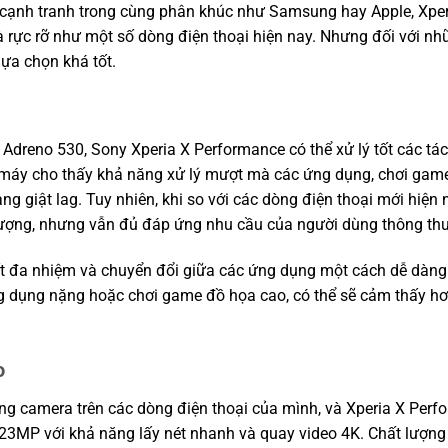
hủ cạnh tranh trong cùng phân khúc như Samsung hay Apple, Xpe
 rực rỡ như một số dòng điện thoại hiện nay. Nhưng đối với n
lựa chọn khá tốt.
dreno 530, Sony Xperia X Performance có thể xử lý tốt các tác
t, máy cho thấy khả năng xử lý mượt mà các ứng dụng, chơi gam
g giật lag. Tuy nhiên, khi so với các dòng điện thoại mới hiện n
ượng, nhưng vẫn đủ đáp ứng nhu cầu của người dùng thông th
ốt đa nhiệm và chuyển đổi giữa các ứng dụng một cách dễ dàng.
 dụng nặng hoặc chơi game đồ họa cao, có thể sẽ cảm thấy hơ
o
ng camera trên các dòng điện thoại của mình, và Xperia X Perf
23MP với khả năng lấy nét nhanh và quay video 4K. Chất lượng 