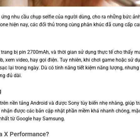
ng nhu cầu chụp selfie của người dùng, cho ra những bức ảnh s
hone hiện nay, các đối thủ trong cùng phân khúc đã cung cấp ca
trang bị pin 2700mAh, và thời gian sử dụng thực tế cho thấy 
eb, xem video, hay gọi điện. Tuy nhiên, khi chơi game hoặc sử d
ạc lại trong ngày. Dù có tính năng tiết kiệm năng lượng, nhưng
ng đủ dài.
g
rên nền tảng Android và được Sony tùy biến nhẹ nhàng, giúp tr
 nhận được các bản cập nhật phần mềm khá nhanh chóng, mặc 
 nhất từ Google hay Samsung.
a X Performance?